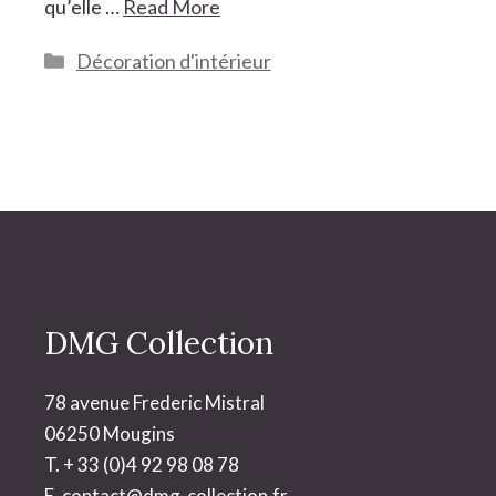
qu’elle …
Read More
Catégories
Décoration d'intérieur
DMG Collection
78 avenue Frederic Mistral
06250 Mougins
T. + 33 (0)4 92 98 08 78
E.
contact@dmg-collection.fr