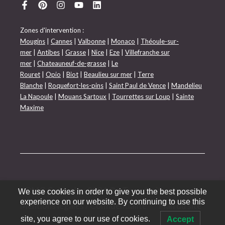
Zones d'intervention :
Mougins
|
Cannes
|
Valbonne
|
Monaco
|
Théoule-sur-
mer
|
Antibes
|
Grasse
|
Nice
|
Eze
|
Villefranche sur
mer
|
Chateauneuf-de-grasse
|
Le
Rouret
|
Opio
|
Biot
|
Beaulieu sur mer
|
Terre
Blanche
|
Roquefort-les-pins
|
Saint Paul de Vence
|
Mandelieu
La Napoule
|
Mouans Sartoux
|
Tourrettes sur Loup
|
Sainte
Maxime
DMG Collection 2024 © - Tous droits réservés
We use cookies in order to give you the best possible
experience on our website. By continuing to use this
Mentions légales / Confidentialité
Plan du site
site, you agree to our use of cookies.
Accept