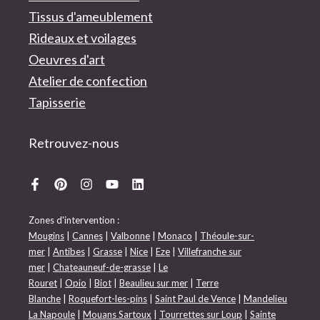
Tissus d'ameublement
Rideaux et voilages
Oeuvres d'art
Atelier de confection
Tapisserie
Retrouvez-nous
Zones d'intervention :
Mougins
|
Cannes
|
Valbonne
|
Monaco
|
Théoule-sur-
mer
|
Antibes
|
Grasse
|
Nice
|
Eze
|
Villefranche sur
mer
|
Chateauneuf-de-grasse
|
Le
Rouret
|
Opio
|
Biot
|
Beaulieu sur mer
|
Terre
Blanche
|
Roquefort-les-pins
|
Saint Paul de Vence
|
Mandelieu
La Napoule
|
Mouans Sartoux
|
Tourrettes sur Loup
|
Sainte