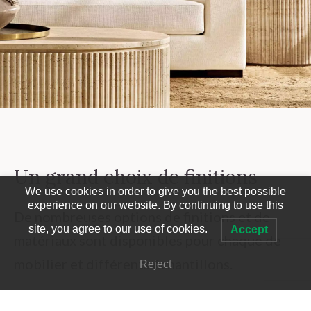
Un grand choix de finitions
We use cookies in order to give you the best possible
experience on our website. By continuing to use this
De nombreuses options de finitions et de
site, you agree to our use of cookies.
Accept
matériaux sont disponibles pour chaque de
mobilier et différents échantillons.
Reject